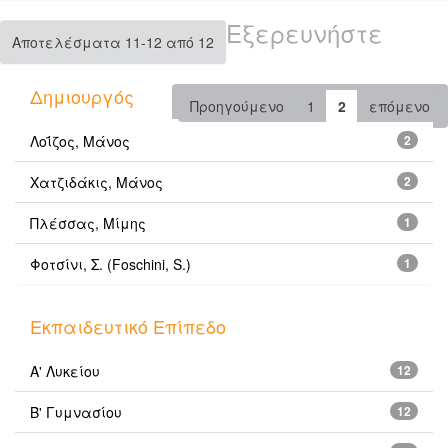
Εξερευνήστε
Αποτελέσματα 11-12 από 12
Δημιουργός
Προηγούμενο
1
2
επόμενο
Λοΐζος, Μάνος
2
Χατζιδάκις, Μάνος
2
Πλέσσας, Μίμης
1
Φοτσίνι, Σ. (Foschini, S.)
1
Εκπαιδευτικό Επίπεδο
Α' Λυκείου
12
Β' Γυμνασίου
12