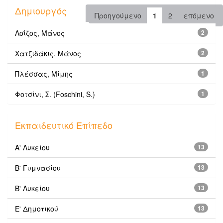
Δημιουργός
Προηγούμενο
1
2
επόμενο
Λοΐζος, Μάνος
2
Χατζιδάκις, Μάνος
2
Πλέσσας, Μίμης
1
Φοτσίνι, Σ. (Foschini, S.)
1
Εκπαιδευτικό Επίπεδο
Α' Λυκείου
13
Β' Γυμνασίου
13
Β' Λυκείου
13
Ε' Δημοτικού
13