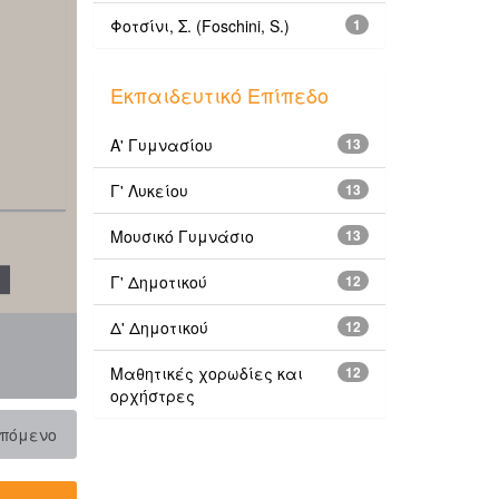
Φοτσίνι, Σ. (Foschini, S.)
1
Εκπαιδευτικό Επίπεδο
Α' Γυμνασίου
13
Γ' Λυκείου
13
Μουσικό Γυμνάσιο
13
Γ' Δημοτικού
12
Δ' Δημοτικού
12
Μαθητικές χορωδίες και
12
ορχήστρες
πόμενο