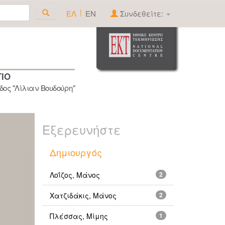
|
ΕΛ
EN
Συνδεθείτε:
ΓΙΟ
ος "Λίλιαν Βουδούρη"
Εξερευνήστε
Δημιουργός
Λοΐζος, Μάνος
2
Χατζιδάκις, Μάνος
2
Πλέσσας, Μίμης
1