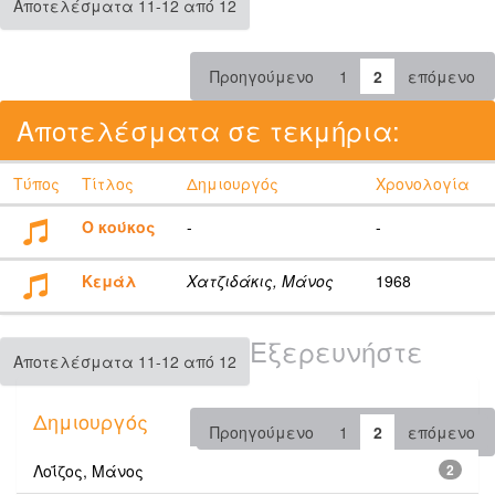
Αποτελέσματα 11-12 από 12
Προηγούμενο
1
2
επόμενο
Αποτελέσματα σε τεκμήρια:
Τύπος
Τίτλος
Δημιουργός
Χρονολογία
Ο κούκος
-
-
Κεμάλ
Χατζιδάκις, Μάνος
1968
Εξερευνήστε
Αποτελέσματα 11-12 από 12
Δημιουργός
Προηγούμενο
1
2
επόμενο
Λοΐζος, Μάνος
2