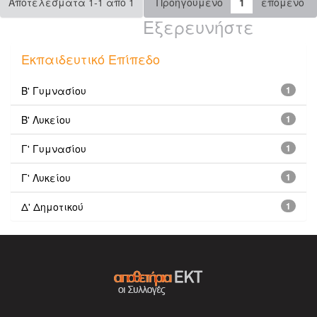
Αποτελέσματα 1-1 από 1
Προηγούμενο
1
επόμενο
Εξερευνήστε
Εκπαιδευτικό Επίπεδο
Β' Γυμνασίου
1
Β' Λυκείου
1
Γ' Γυμνασίου
1
Γ' Λυκείου
1
Δ' Δημοτικού
1