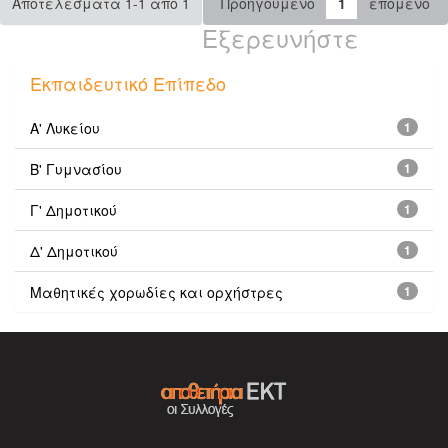
Αποτελέσματα 1-1 από 1
Προηγούμενο
1
επόμενο
Εξερευνήστε
Εκπαιδευτικό Επίπεδο
Α' Λυκείου
1
Β' Γυμνασίου
1
Γ' Δημοτικού
1
Δ' Δημοτικού
1
Μαθητικές χορωδίες και ορχήστρες
1