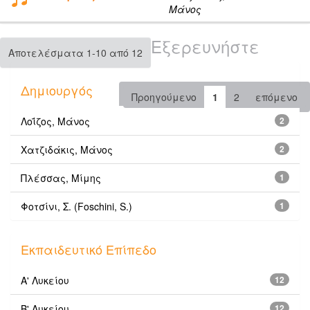
Μάνος
Εξερευνήστε
Αποτελέσματα 1-10 από 12
Δημιουργός
Προηγούμενο
1
2
επόμενο
Λοΐζος, Μάνος
2
Χατζιδάκις, Μάνος
2
Πλέσσας, Μίμης
1
Φοτσίνι, Σ. (Foschini, S.)
1
Εκπαιδευτικό Επίπεδο
Α' Λυκείου
12
Β' Λυκείου
12