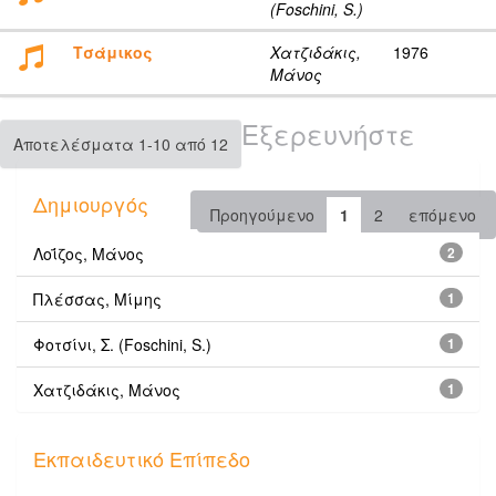
(Foschini, S.)
Τσάμικος
Χατζιδάκις,
1976
Μάνος
Εξερευνήστε
Αποτελέσματα 1-10 από 12
Δημιουργός
Προηγούμενο
1
2
επόμενο
Λοΐζος, Μάνος
2
Πλέσσας, Μίμης
1
Φοτσίνι, Σ. (Foschini, S.)
1
Χατζιδάκις, Μάνος
1
Εκπαιδευτικό Επίπεδο