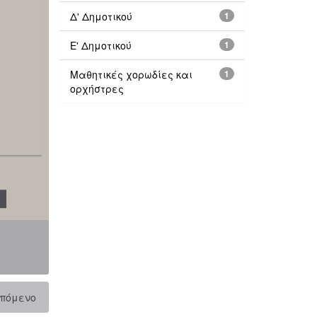
Δ' Δημοτικού
1
Ε' Δημοτικού
1
Μαθητικές χορωδίες και
1
ορχήστρες
πόμενο