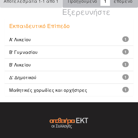
Αποτελέσματα 1-1 από 1
Προηγούμενο
1
επόμενο
Εξερευνήστε
Εκπαιδευτικό Επίπεδο
Α' Λυκείου
1
Β' Γυμνασίου
1
Β' Λυκείου
1
Δ' Δημοτικού
1
Μαθητικές χορωδίες και ορχήστρες
1