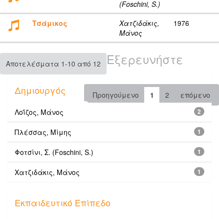
(Foschini, S.)
Τσάμικος
Χατζιδάκις,
1976
Μάνος
Εξερευνήστε
Αποτελέσματα 1-10 από 12
Δημιουργός
Προηγούμενο
1
2
επόμενο
Λοΐζος, Μάνος
2
Πλέσσας, Μίμης
1
Φοτσίνι, Σ. (Foschini, S.)
1
Χατζιδάκις, Μάνος
1
Εκπαιδευτικό Επίπεδο