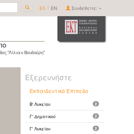
|
ΕΛ
EN
Συνδεθείτε:
ΓΙΟ
ος "Λίλιαν Βουδούρη"
Εξερευνήστε
Εκπαιδευτικό Επίπεδο
Β' Λυκείου
2
Γ' Δημοτικού
2
Γ' Λυκείου
2