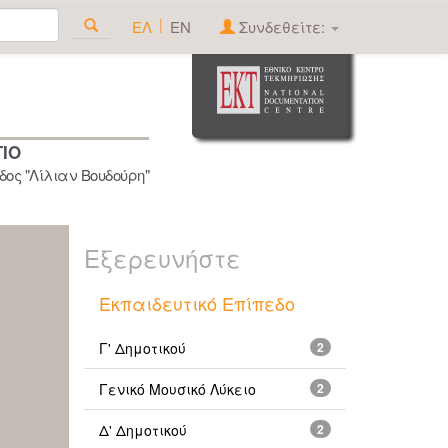
|
ΕΛ
EN
Συνδεθείτε:
ΓΙΟ
ος "Λίλιαν Βουδούρη"
Εξερευνήστε
Εκπαιδευτικό Επίπεδο
Γ' Δημοτικού
2
Γενικό Μουσικό Λύκειο
2
Δ' Δημοτικού
2