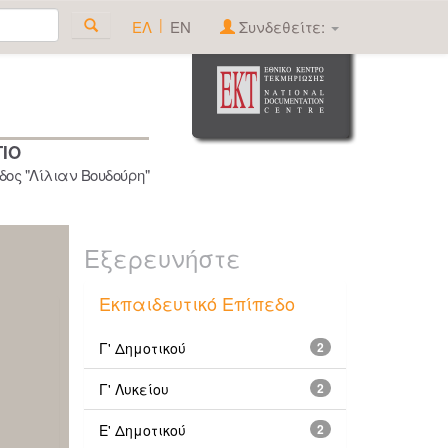
|
ΕΛ
EN
Συνδεθείτε:
ΓΙΟ
ος "Λίλιαν Βουδούρη"
Εξερευνήστε
Εκπαιδευτικό Επίπεδο
Γ' Δημοτικού
2
Γ' Λυκείου
2
Ε' Δημοτικού
2