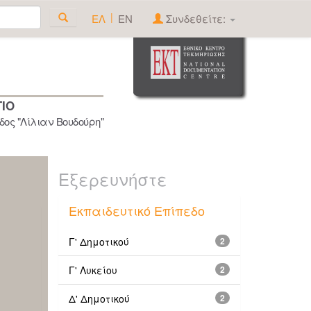
|
ΕΛ
EN
Συνδεθείτε:
ΓΙΟ
ος "Λίλιαν Βουδούρη"
Εξερευνήστε
Εκπαιδευτικό Επίπεδο
Γ' Δημοτικού
2
Γ' Λυκείου
2
Δ' Δημοτικού
2