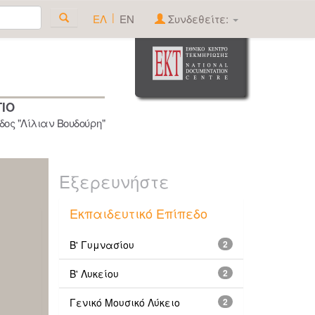
|
ΕΛ
EN
Συνδεθείτε:
ΓΙΟ
ος "Λίλιαν Βουδούρη"
Εξερευνήστε
Εκπαιδευτικό Επίπεδο
Β' Γυμνασίου
2
Β' Λυκείου
2
Γενικό Μουσικό Λύκειο
2