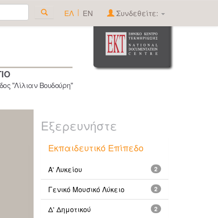
|
ΕΛ
EN
Συνδεθείτε:
ΓΙΟ
ος "Λίλιαν Βουδούρη"
Εξερευνήστε
Εκπαιδευτικό Επίπεδο
Α' Λυκείου
2
Γενικό Μουσικό Λύκειο
2
Δ' Δημοτικού
2