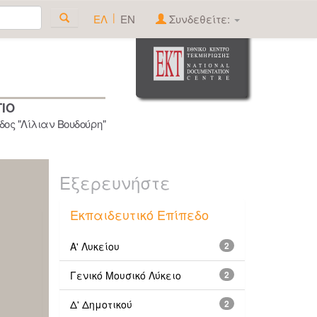
|
ΕΛ
EN
Συνδεθείτε:
ΓΙΟ
ος "Λίλιαν Βουδούρη"
Εξερευνήστε
Εκπαιδευτικό Επίπεδο
Α' Λυκείου
2
Γενικό Μουσικό Λύκειο
2
Δ' Δημοτικού
2