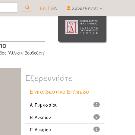
|
ΕΛ
EN
Συνδεθείτε:
ΓΙΟ
ος "Λίλιαν Βουδούρη"
Εξερευνήστε
Εκπαιδευτικό Επίπεδο
Α' Γυμνασίου
2
Β' Λυκείου
2
Γ' Λυκείου
2