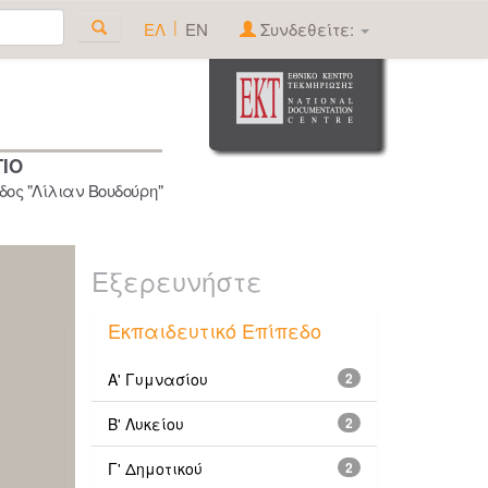
|
ΕΛ
EN
Συνδεθείτε:
ΓΙΟ
ος "Λίλιαν Βουδούρη"
Εξερευνήστε
Εκπαιδευτικό Επίπεδο
Α' Γυμνασίου
2
Β' Λυκείου
2
Γ' Δημοτικού
2