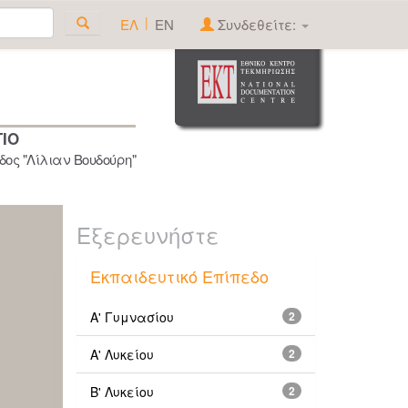
|
ΕΛ
EN
Συνδεθείτε:
ΓΙΟ
ος "Λίλιαν Βουδούρη"
Εξερευνήστε
Εκπαιδευτικό Επίπεδο
Α' Γυμνασίου
2
Α' Λυκείου
2
Β' Λυκείου
2