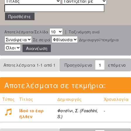
|
Αποτελέσματα/Σελίδα
Ταξινόμηση ανά
Σε σειρά
Δημιουργοί/τεκμήρια
Αποτελέσματα 1-1 από 1
Προηγούμενο
1
επόμενο
Αποτελέσματα σε τεκμήρια:
Τύπος
Τίτλος
Δημιουργός
Χρονολογία
Ιδού το έαρ
Φοτσίνι, Σ. (Foschini,
-
ήλθεν
S.)