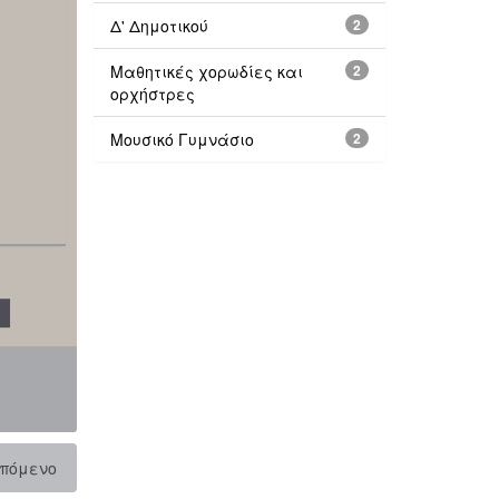
Δ' Δημοτικού
2
Μαθητικές χορωδίες και
2
ορχήστρες
Μουσικό Γυμνάσιο
2
πόμενο