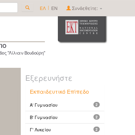
|
ΕΛ
EN
Συνδεθείτε:
ΓΙΟ
ος "Λίλιαν Βουδούρη"
Εξερευνήστε
Εκπαιδευτικό Επίπεδο
Α' Γυμνασίου
2
Β' Γυμνασίου
2
Γ' Λυκείου
2