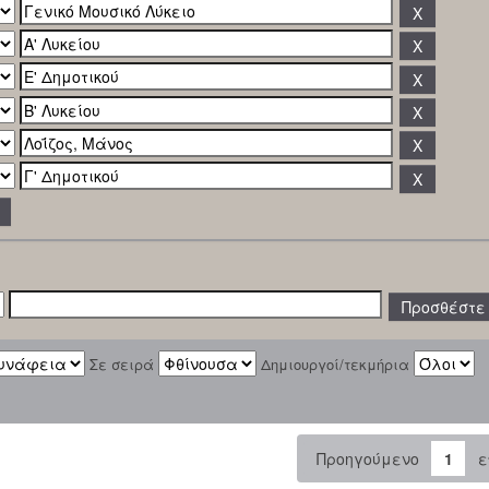
Σε σειρά
Δημιουργοί/τεκμήρια
Προηγούμενο
1
ε