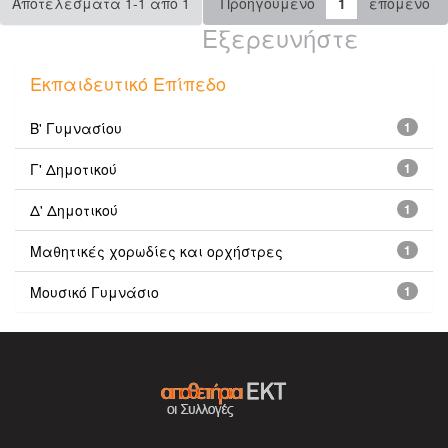
Αποτελέσματα 1-1 από 1
Προηγούμενο
1
επόμενο
Εξερευνήστε
Εκπαιδευτικό Επίπεδο
Β' Γυμνασίου
1
Γ' Δημοτικού
1
Δ' Δημοτικού
1
Μαθητικές χορωδίες και ορχήστρες
1
Μουσικό Γυμνάσιο
1