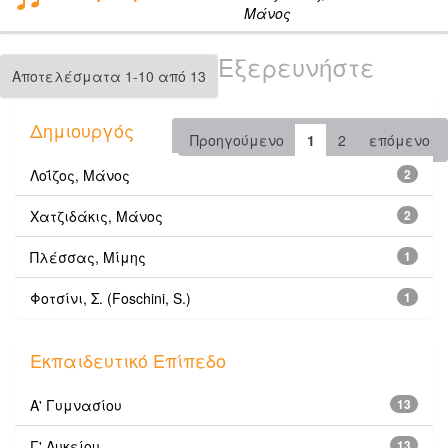
Μάνος
Εξερευνήστε
Αποτελέσματα 1-10 από 13
Δημιουργός
Προηγούμενο
1
2
επόμενο
Λοΐζος, Μάνος
2
Χατζιδάκις, Μάνος
2
Πλέσσας, Μίμης
1
Φοτσίνι, Σ. (Foschini, S.)
1
Εκπαιδευτικό Επίπεδο
Α' Γυμνασίου
13
Γ' Λυκείου
13