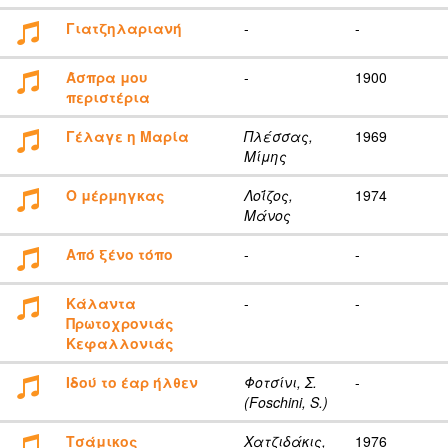
Γιατζηλαριανή
-
-
Άσπρα μου
-
1900
περιστέρια
Γέλαγε η Μαρία
Πλέσσας,
1969
Μίμης
Ο μέρμηγκας
Λοΐζος,
1974
Μάνος
Από ξένο τόπο
-
-
Κάλαντα
-
-
Πρωτοχρονιάς
Κεφαλλονιάς
Ιδού το έαρ ήλθεν
Φοτσίνι, Σ.
-
(Foschini, S.)
Τσάμικος
Χατζιδάκις,
1976