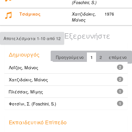
(Foschini, S.)
Τσάμικος
Χατζιδάκις,
1976
Μάνος
Εξερευνήστε
Αποτελέσματα 1-10 από 12
Δημιουργός
Προηγούμενο
1
2
επόμενο
Λοΐζος, Μάνος
2
Χατζιδάκις, Μάνος
2
Πλέσσας, Μίμης
1
Φοτσίνι, Σ. (Foschini, S.)
1
Εκπαιδευτικό Επίπεδο