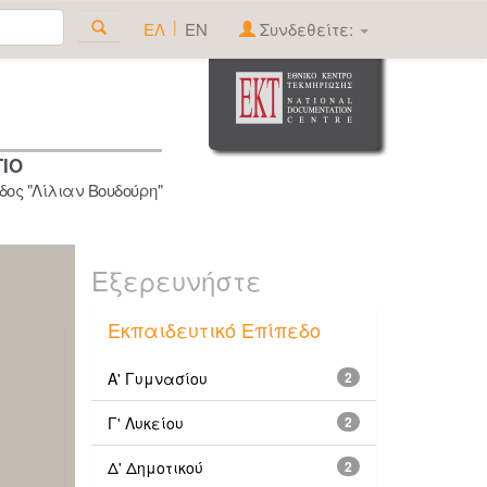
|
ΕΛ
EN
Συνδεθείτε:
ΓΙΟ
ος "Λίλιαν Βουδούρη"
Εξερευνήστε
Εκπαιδευτικό Επίπεδο
Α' Γυμνασίου
2
Γ' Λυκείου
2
Δ' Δημοτικού
2