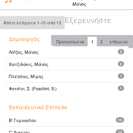
Μάνος
Εξερευνήστε
Αποτελέσματα 1-10 από 13
Δημιουργός
Προηγούμενο
1
2
επόμενο
Λοΐζος, Μάνος
2
Χατζιδάκις, Μάνος
2
Πλέσσας, Μίμης
1
Φοτσίνι, Σ. (Foschini, S.)
1
Εκπαιδευτικό Επίπεδο
Β' Γυμνασίου
13
Γ' Λυκείου
13