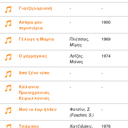
Γιατζηλαριανή
-
-
Άσπρα μου
-
1900
περιστέρια
Γέλαγε η Μαρία
Πλέσσας,
1969
Μίμης
Ο μέρμηγκας
Λοΐζος,
1974
Μάνος
Από ξένο τόπο
-
-
Κάλαντα
-
-
Πρωτοχρονιάς
Κεφαλλονιάς
Ιδού το έαρ ήλθεν
Φοτσίνι, Σ.
-
(Foschini, S.)
Τσάμικος
Χατζιδάκις,
1976