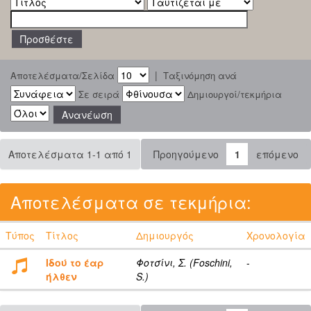
|
Αποτελέσματα/Σελίδα
Ταξινόμηση ανά
Σε σειρά
Δημιουργοί/τεκμήρια
Αποτελέσματα 1-1 από 1
Προηγούμενο
1
επόμενο
Αποτελέσματα σε τεκμήρια:
Τύπος
Τίτλος
Δημιουργός
Χρονολογία
Ιδού το έαρ
Φοτσίνι, Σ. (Foschini,
-
ήλθεν
S.)