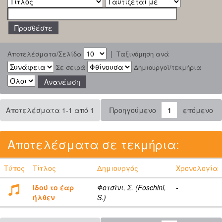
|
Αποτελέσματα/Σελίδα
Ταξινόμηση ανά
Σε σειρά
Δημιουργοί/τεκμήρια
Αποτελέσματα 1-1 από 1
Προηγούμενο
1
επόμενο
Αποτελέσματα σε τεκμήρια:
Τύπος
Τίτλος
Δημιουργός
Χρονολογία
Ιδού το έαρ
Φοτσίνι, Σ. (Foschini,
-
ήλθεν
S.)