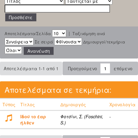
|
Αποτελέσματα/Σελίδα
Ταξινόμηση ανά
Σε σειρά
Δημιουργοί/τεκμήρια
Αποτελέσματα 1-1 από 1
Προηγούμενο
1
επόμενο
Αποτελέσματα σε τεκμήρια:
Τύπος
Τίτλος
Δημιουργός
Χρονολογία
Ιδού το έαρ
Φοτσίνι, Σ. (Foschini,
-
ήλθεν
S.)