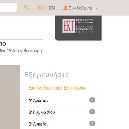
|
ΕΛ
EN
Συνδεθείτε:
ΓΙΟ
ος "Λίλιαν Βουδούρη"
Εξερευνήστε
Εκπαιδευτικό Επίπεδο
Α' Λυκείου
2
Β' Γυμνασίου
2
Β' Λυκείου
2