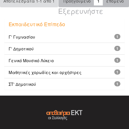
Αποτελέσματα 1-1 από 1
Προηγούμενο
1
επόμενο
Εξερευνήστε
Εκπαιδευτικό Επίπεδο
Γ' Γυμνασίου
1
Γ' Δημοτικού
1
Γενικό Μουσικό Λύκειο
1
Μαθητικές χορωδίες και ορχήστρες
1
ΣΤ' Δημοτικού
1