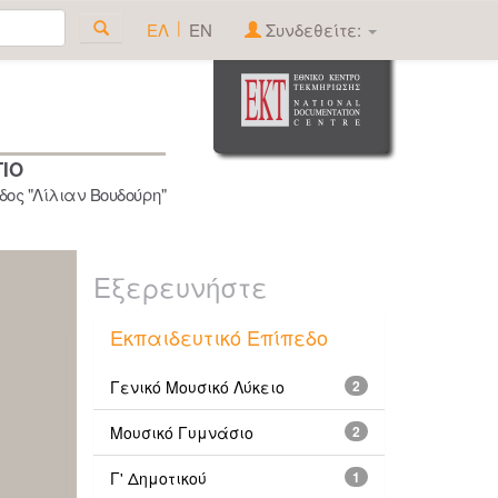
|
ΕΛ
EN
Συνδεθείτε:
ΓΙΟ
ος "Λίλιαν Βουδούρη"
Εξερευνήστε
Εκπαιδευτικό Επίπεδο
Γενικό Μουσικό Λύκειο
2
Μουσικό Γυμνάσιο
2
Γ' Δημοτικού
1