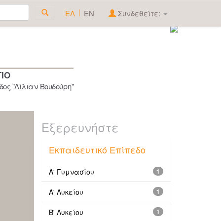
|
ΕΛ
EN
Συνδεθείτε:
ΓΙΟ
ος "Λίλιαν Βουδούρη"
Εξερευνήστε
Εκπαιδευτικό Επίπεδο
Α' Γυμνασίου
1
Α' Λυκείου
1
Β' Λυκείου
1