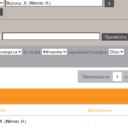
Σε σειρά
Δημιουργοί/τεκμήρια
Προηγούμενο
1
ε
:
γός
Χρονολογία
. (Werner, H.)
-