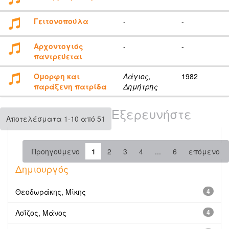
Γειτονοπούλα
-
-
Αρχοντογιός
-
-
παντρεύεται
Όμορφη και
Λάγιος,
1982
παράξενη πατρίδα
Δημήτρης
Εξερευνήστε
Αποτελέσματα 1-10 από 51
Προηγούμενο
1
2
3
4
...
6
επόμενο
Δημιουργός
Θεοδωράκης, Μίκης
4
Λοΐζος, Μάνος
4