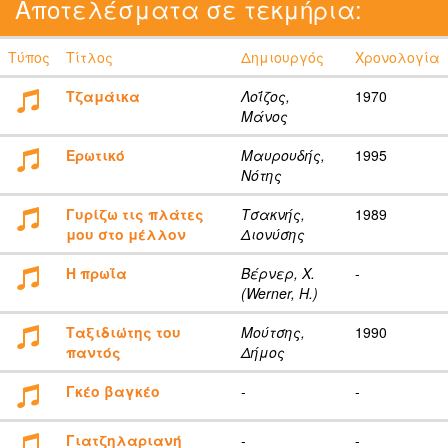
Αποτελέσματα σε τεκμήρια:
Τύπος
Τίτλος
Δημιουργός
Χρονολογία
Τζαμάικα
Λοΐζος,
1970
Μάνος
Ερωτικό
Μαυρουδής,
1995
Νότης
Γυρίζω τις πλάτες
Τσακνής,
1989
μου στο μέλλον
Διονύσης
Η πρωΐα
Βέρνερ, Χ.
-
(Werner, H.)
Ταξιδιώτης του
Μούτσης,
1990
παντός
Δήμος
Γκέο βαγκέο
-
-
Γιατζηλαριανή
-
-