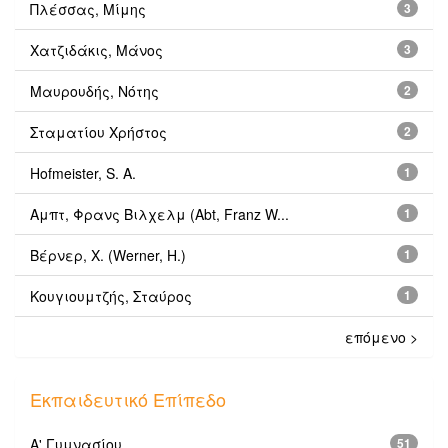
Πλέσσας, Μίμης
3
Χατζιδάκις, Μάνος
3
Μαυρουδής, Νότης
2
Σταματίου Χρήστος
2
Hofmeister, S. A.
1
Αμπτ, Φρανς Βιλχελμ (Abt, Franz W...
1
Βέρνερ, Χ. (Werner, H.)
1
Κουγιουμτζής, Σταύρος
1
επόμενο >
Εκπαιδευτικό Επίπεδο
Α' Γυμνασίου
51