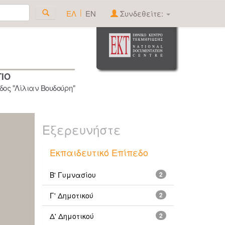
|
ΕΛ
EN
Συνδεθείτε:
ΓΙΟ
ος "Λίλιαν Βουδούρη"
Εξερευνήστε
Εκπαιδευτικό Επίπεδο
Β' Γυμνασίου
2
Γ' Δημοτικού
2
Δ' Δημοτικού
2