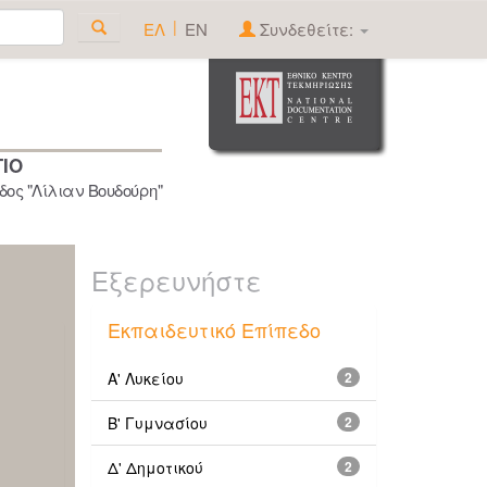
|
ΕΛ
EN
Συνδεθείτε:
ΓΙΟ
ος "Λίλιαν Βουδούρη"
Εξερευνήστε
Εκπαιδευτικό Επίπεδο
Α' Λυκείου
2
Β' Γυμνασίου
2
Δ' Δημοτικού
2