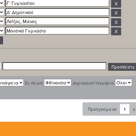
Σε σειρά
Δημιουργοί/τεκμήρια
Προηγούμενο
1
ε
: