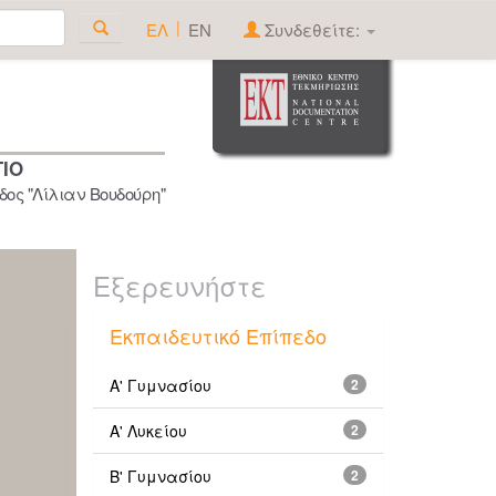
|
ΕΛ
EN
Συνδεθείτε:
ΓΙΟ
ος "Λίλιαν Βουδούρη"
Εξερευνήστε
Εκπαιδευτικό Επίπεδο
Α' Γυμνασίου
2
Α' Λυκείου
2
Β' Γυμνασίου
2