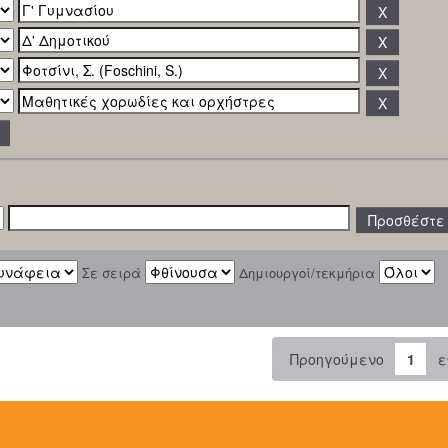
Σε σειρά
Δημιουργοί/τεκμήρια
Προηγούμενο
1
ε
: