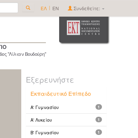
|
ΕΛ
EN
Συνδεθείτε:
ΓΙΟ
ος "Λίλιαν Βουδούρη"
Εξερευνήστε
Εκπαιδευτικό Επίπεδο
Α' Γυμνασίου
1
Α' Λυκείου
1
Β' Γυμνασίου
1