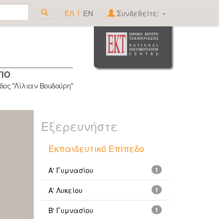
|
ΕΛ
EN
Συνδεθείτε:
ΓΙΟ
ος "Λίλιαν Βουδούρη"
Εξερευνήστε
Εκπαιδευτικό Επίπεδο
Α' Γυμνασίου
1
Α' Λυκείου
1
Β' Γυμνασίου
1