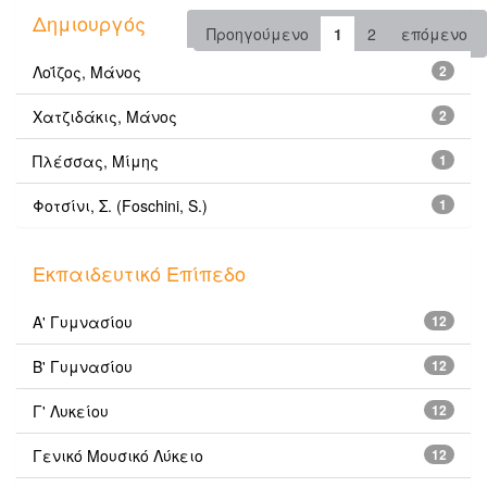
Δημιουργός
Προηγούμενο
1
2
επόμενο
Λοΐζος, Μάνος
2
Χατζιδάκις, Μάνος
2
Πλέσσας, Μίμης
1
Φοτσίνι, Σ. (Foschini, S.)
1
Εκπαιδευτικό Επίπεδο
Α' Γυμνασίου
12
Β' Γυμνασίου
12
Γ' Λυκείου
12
Γενικό Μουσικό Λύκειο
12