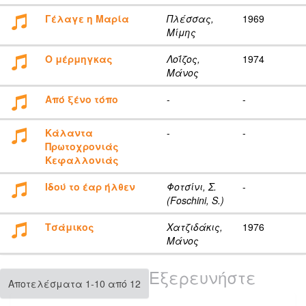
Γέλαγε η Μαρία
Πλέσσας,
1969
Μίμης
Ο μέρμηγκας
Λοΐζος,
1974
Μάνος
Από ξένο τόπο
-
-
Κάλαντα
-
-
Πρωτοχρονιάς
Κεφαλλονιάς
Ιδού το έαρ ήλθεν
Φοτσίνι, Σ.
-
(Foschini, S.)
Τσάμικος
Χατζιδάκις,
1976
Μάνος
Εξερευνήστε
Αποτελέσματα 1-10 από 12