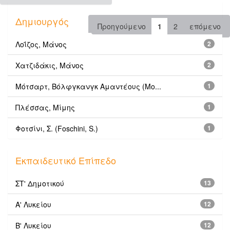
Δημιουργός
Προηγούμενο
1
2
επόμενο
Λοΐζος, Μάνος
2
Χατζιδάκις, Μάνος
2
Μότσαρτ, Βόλφγκανγκ Αμαντέους (Mo...
1
Πλέσσας, Μίμης
1
Φοτσίνι, Σ. (Foschini, S.)
1
Εκπαιδευτικό Επίπεδο
ΣΤ' Δημοτικού
13
Α' Λυκείου
12
Β' Λυκείου
12