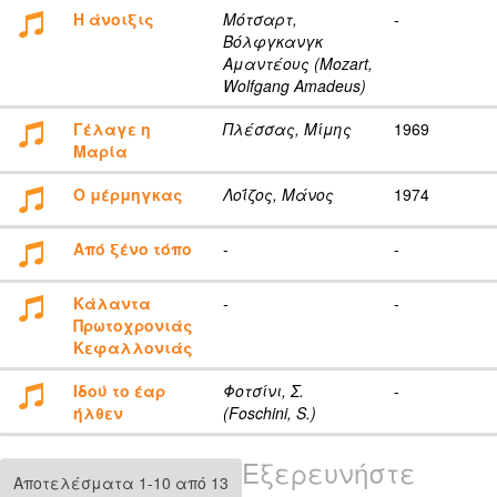
Η άνοιξις
Μότσαρτ,
-
Βόλφγκανγκ
Αμαντέους (Mozart,
Wolfgang Amadeus)
Γέλαγε η
Πλέσσας, Μίμης
1969
Μαρία
Ο μέρμηγκας
Λοΐζος, Μάνος
1974
Από ξένο τόπο
-
-
Κάλαντα
-
-
Πρωτοχρονιάς
Κεφαλλονιάς
Ιδού το έαρ
Φοτσίνι, Σ.
-
ήλθεν
(Foschini, S.)
Εξερευνήστε
Αποτελέσματα 1-10 από 13