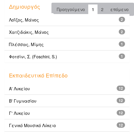
Δημιουργός
Προηγούμενο
1
2
επόμενο
Λοΐζος, Μάνος
2
Χατζιδάκις, Μάνος
2
Πλέσσας, Μίμης
1
Φοτσίνι, Σ. (Foschini, S.)
1
Εκπαιδευτικό Επίπεδο
Α' Λυκείου
12
Β' Γυμνασίου
12
Γ' Λυκείου
12
Γενικό Μουσικό Λύκειο
12