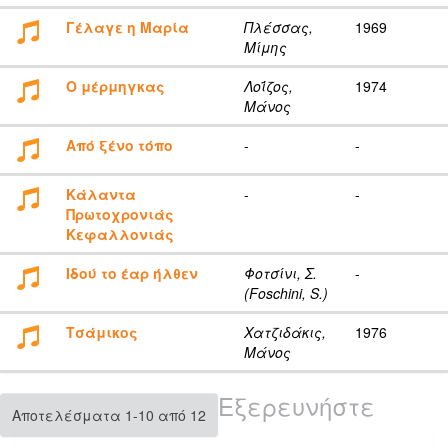
Γέλαγε η Μαρία
Πλέσσας,
1969
Μίμης
Ο μέρμηγκας
Λοΐζος,
1974
Μάνος
Από ξένο τόπο
-
-
Κάλαντα
-
-
Πρωτοχρονιάς
Κεφαλλονιάς
Ιδού το έαρ ήλθεν
Φοτσίνι, Σ.
-
(Foschini, S.)
Τσάμικος
Χατζιδάκις,
1976
Μάνος
Εξερευνήστε
Αποτελέσματα 1-10 από 12