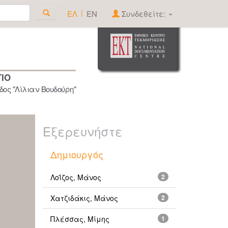
|
ΕΛ
EN
Συνδεθείτε:
ΓΙΟ
ος "Λίλιαν Βουδούρη"
Εξερευνήστε
Δημιουργός
Λοΐζος, Μάνος
2
Χατζιδάκις, Μάνος
2
Πλέσσας, Μίμης
1