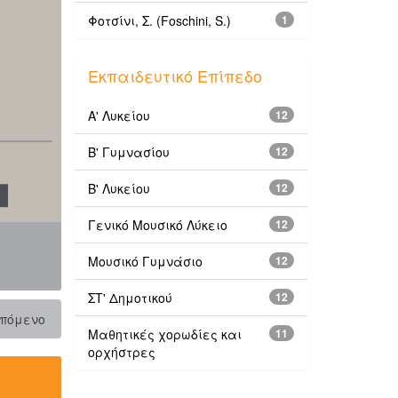
Φοτσίνι, Σ. (Foschini, S.)
1
Εκπαιδευτικό Επίπεδο
Α' Λυκείου
12
Β' Γυμνασίου
12
Β' Λυκείου
12
Γενικό Μουσικό Λύκειο
12
Μουσικό Γυμνάσιο
12
ΣΤ' Δημοτικού
12
πόμενο
Μαθητικές χορωδίες και
11
ορχήστρες