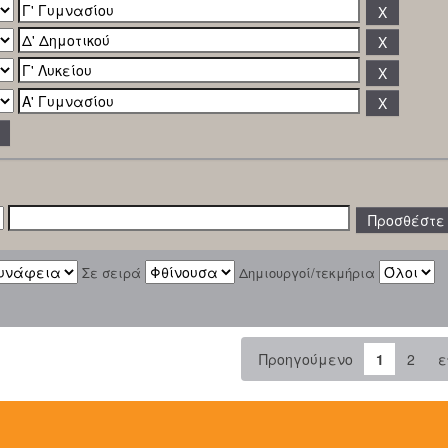
Σε σειρά
Δημιουργοί/τεκμήρια
Προηγούμενο
1
2
ε
: