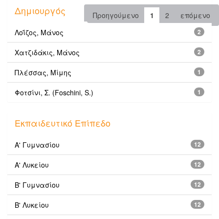
Δημιουργός
Προηγούμενο
1
2
επόμενο
Λοΐζος, Μάνος
2
Χατζιδάκις, Μάνος
2
Πλέσσας, Μίμης
1
Φοτσίνι, Σ. (Foschini, S.)
1
Εκπαιδευτικό Επίπεδο
Α' Γυμνασίου
12
Α' Λυκείου
12
Β' Γυμνασίου
12
Β' Λυκείου
12