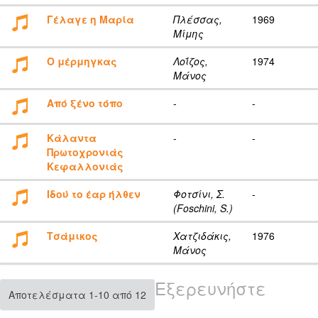
Γέλαγε η Μαρία
Πλέσσας,
1969
Μίμης
Ο μέρμηγκας
Λοΐζος,
1974
Μάνος
Από ξένο τόπο
-
-
Κάλαντα
-
-
Πρωτοχρονιάς
Κεφαλλονιάς
Ιδού το έαρ ήλθεν
Φοτσίνι, Σ.
-
(Foschini, S.)
Τσάμικος
Χατζιδάκις,
1976
Μάνος
Εξερευνήστε
Αποτελέσματα 1-10 από 12