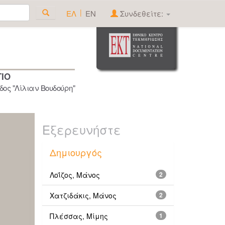
|
ΕΛ
EN
Συνδεθείτε:
ΓΙΟ
ος "Λίλιαν Βουδούρη"
Εξερευνήστε
Δημιουργός
Λοΐζος, Μάνος
2
Χατζιδάκις, Μάνος
2
Πλέσσας, Μίμης
1