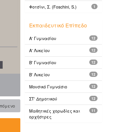
Φοτσίνι, Σ. (Foschini, S.)
1
Εκπαιδευτικό Επίπεδο
Α' Γυμνασίου
12
Α' Λυκείου
12
Β' Γυμνασίου
12
Β' Λυκείου
12
Μουσικό Γυμνάσιο
12
ΣΤ' Δημοτικού
12
πόμενο
Μαθητικές χορωδίες και
11
ορχήστρες