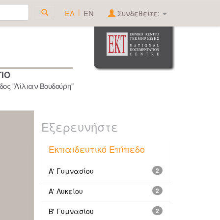
|
ΕΛ
EN
Συνδεθείτε:
ΓΙΟ
ος "Λίλιαν Βουδούρη"
Εξερευνήστε
Εκπαιδευτικό Επίπεδο
Α' Γυμνασίου
2
Α' Λυκείου
2
Β' Γυμνασίου
2