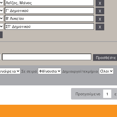
Σε σειρά
Δημιουργοί/τεκμήρια
Προηγούμενο
1
ε
: