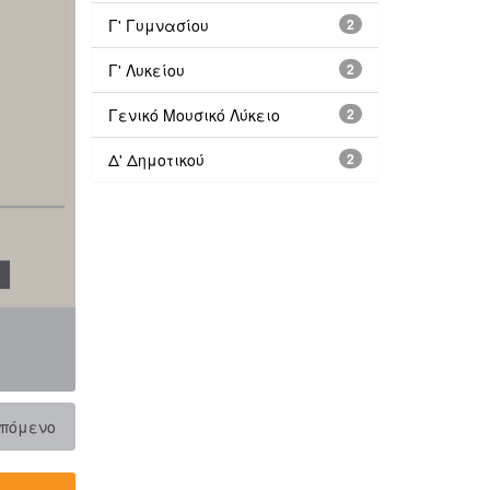
Γ' Γυμνασίου
2
Γ' Λυκείου
2
Γενικό Μουσικό Λύκειο
2
Δ' Δημοτικού
2
πόμενο