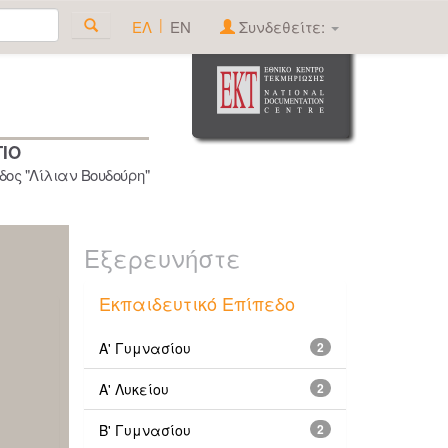
|
ΕΛ
EN
Συνδεθείτε:
ΓΙΟ
ος "Λίλιαν Βουδούρη"
Εξερευνήστε
Εκπαιδευτικό Επίπεδο
Α' Γυμνασίου
2
Α' Λυκείου
2
Β' Γυμνασίου
2