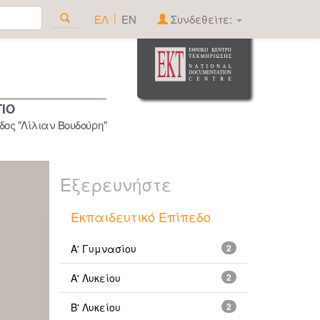
|
ΕΛ
EN
Συνδεθείτε:
ΓΙΟ
ος "Λίλιαν Βουδούρη"
Εξερευνήστε
Εκπαιδευτικό Επίπεδο
Α' Γυμνασίου
2
Α' Λυκείου
2
Β' Λυκείου
2