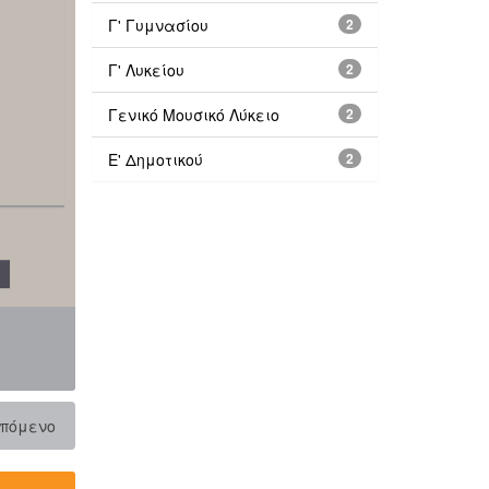
Γ' Γυμνασίου
2
Γ' Λυκείου
2
Γενικό Μουσικό Λύκειο
2
Ε' Δημοτικού
2
πόμενο